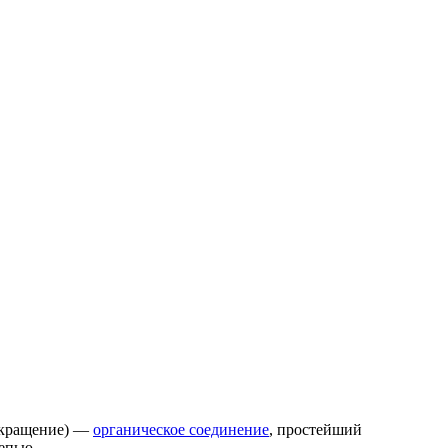
окращение) —
органическое соединение
, простейший
епью.