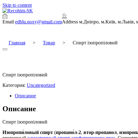
Skip to content
Email
edblu.noxy@gmail.com
Address
м.Дніпро, м.Київ, м.Львів,
Главная
>
Товар
>
Спирт ізопропіловий
Спирт ізопропіловий
Категория:
Uncategorized
Описание
Описание
Спирт ізопропіловий
Изопропи́ловый спирт
(
пропано́л-2
,
втор-пропанол
,
изопроп
вторичный
одноатомный спирт
алифатического ряда
. Существ