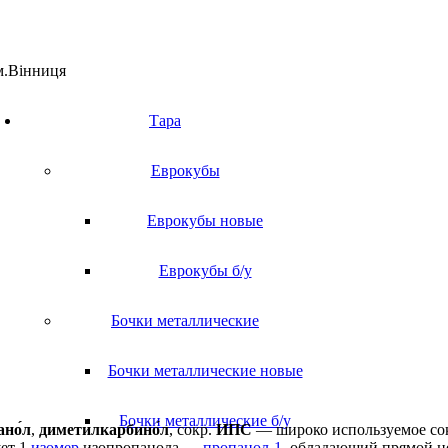
 м.Вінниця
Тара
Еврокубы
Еврокубы новые
Еврокубы б/у
Бочки металлические
Бочки металлические новые
Бочки металлические б/у
ано́л
,
диметилкарбино́л
, сокр.
ИПС
— широко используемое с
ует 1
изомер
изопропанола —
пропанол-1
, обладающий прямой ц