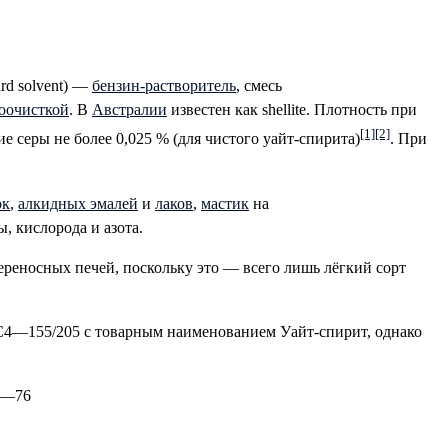
rd solvent
) —
бензин-растворитель
, смесь
оочисткой
. В
Австралии
известен как
shellite
. Плотность при
[1]
[2]
е серы не более 0,025 % (для чистого уайт-спирита)
. При
ок
,
алкидных эмалей
и
лаков
,
мастик
на
, кислорода и азота.
ереносных печей, поскольку это — всего лишь лёгкий сорт
С4—155/205 с товарным наименованием Уайт-спирит, однако
7—76