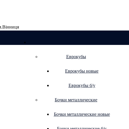
 м.Вінниця
Тара
Еврокубы
Еврокубы новые
Еврокубы б/у
Бочки металлические
Бочки металлические новые
Бочки металлические б/у