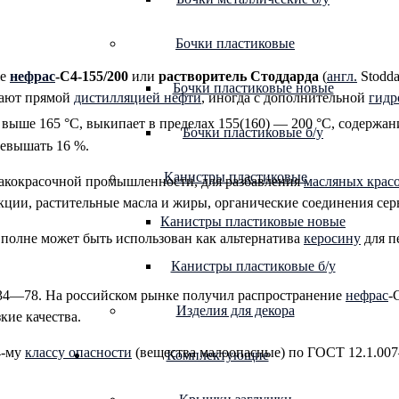
Бочки пластиковые
же
нефрас
-С4-155/200
или
растворитель Стоддарда
(
англ.
Stodda
Бочки пластиковые новые
чают прямой
дистилляцией нефти
, иногда с дополнительной
гидр
 выше 165 °С, выкипает в пределах 155(160) — 200 °С, содержани
Бочки пластиковые б/у
ревышать 16 %.
Канистры пластиковые
акокрасочной промышленности, для разбавления
масляных крас
кции, растительные масла и жиры, органические соединения серы
Канистры пластиковые новые
 вполне может быть использован как альтернатива
керосину
для п
Канистры пластиковые б/у
4—78. На российском рынке получил распространение
нефрас
-
Изделия для декора
ие качества.
4-му
классу опасности
(вещества малоопасные) по ГОСТ 12.1.00
Комплектующие