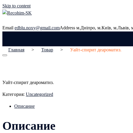
Skip to content
Email
edblu.noxy@gmail.com
Address
м.Дніпро, м.Київ, м.Львів,
Главная
>
Товар
>
Уайт-спирит деароматиз.
Уайт-спирит деароматиз.
Категория:
Uncategorized
Описание
Описание