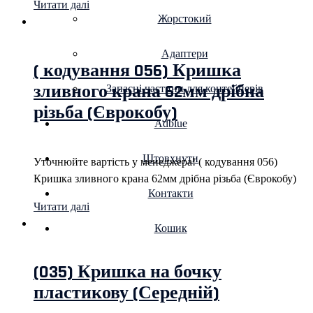
Читати далі
Жорстокий
Адаптери
( кодування 056) Кришка
зливного крана 62мм дрібна
Запасні частини для контейнерів
різьба (Єврокобу)
Adblue
Штовхнути
Уточнюйте вартість у менеджера! ( кодування 056)
Кришка зливного крана 62мм дрібна різьба (Єврокобу)
Контакти
Читати далі
Кошик
(035) Кришка на бочку
пластикову (Середній)