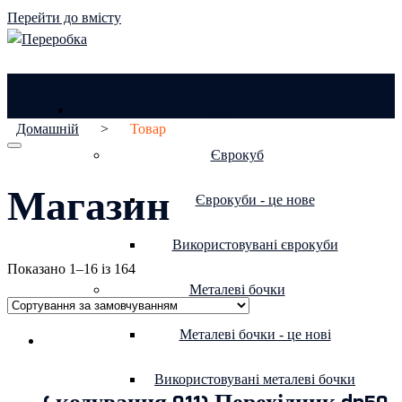
Перейти до вмісту
Тара
Домашній
>
Товар
Єврокуб
Магазин
Єврокуби - це нове
Використовувані єврокуби
Показано 1–16 із 164
Металеві бочки
Металеві бочки - це нові
Використовувані металеві бочки