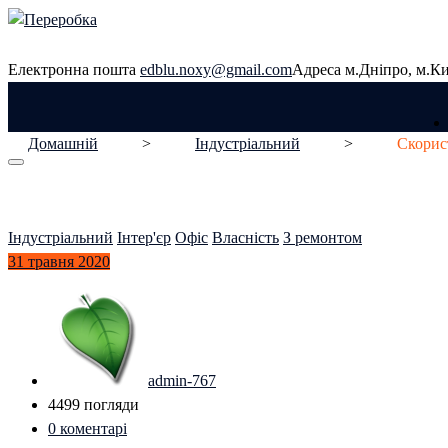
Перейти
до
вмісту
Електронна пошта
edblu.noxy@gmail.com
Адреса
м.Дніпро, м.Ки
Домашній
>
Індустріальний
>
Скорис
Індустріальний
Інтер'єр
Офіс
Власність
З ремонтом
31
травня
2020
admin-767
4499 погляди
0
коментарі