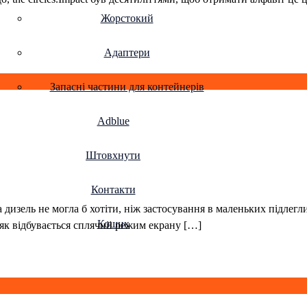
Жорстокий
Адаптери
Запасні частини для контейнерів
Adblue
Штовхнути
Контакти
 дизель не могла б хотіти, ніж застосування в маленьких підлегл
Кошик
е, як відбувається сплячий режим екрану […]