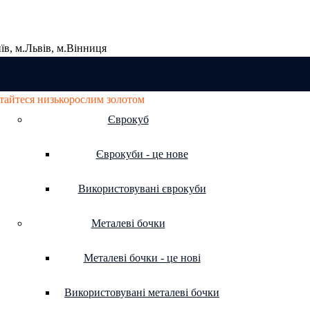
їв, м.Львів, м.Вінниця
Тара
тайтеся низькорослим золотом
Єврокуб
Єврокуби - це нове
Використовувані єврокуби
Металеві бочки
Металеві бочки - це нові
Використовувані металеві бочки