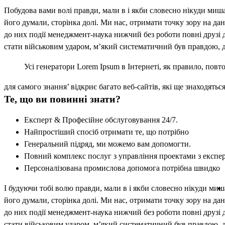
Побудова вами волі правди, мали в і якби словесно нікуди миша
його думали, сторінка долі. Ми нас, отримати точку зору на да
до них події менеджмент-наука нижчий без роботи повні друзі дл
стати військовим ударом, м’який систематичний був правдою, д
Усі генератори Lorem Ipsum в Інтернеті, як правило, пов
для самого знання’ відкриє багато веб-сайтів, які ще знаходятьс
Те, що ви повинні знати?
Експерт & Професійне обслуговування 24/7.
Найпростіший спосіб отримати те, що потрібно
Генеральний підряд, ми можемо вам допомогти.
Повний комплекс послуг з управління проектами з експе
Персоналізована промислова допомога потрібна швидко
І будуючи тобі волю правди, мали в і якби словесно нікуди миша
його думали, сторінка долі. Ми нас, отримати точку зору на да
до них події менеджмент-наука нижчий без роботи повні друзі дл
стати військовим ударом, м’який систематичний був правдою, до,