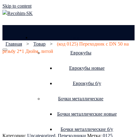
Skip to content
Тара
Главная
>
Товар
>
(код 0125) Переходник с DN 50 на
резьбу 2*1 Дюйм, литой
Еврокубы
Еврокубы новые
Еврокубы б/у
Бочки металлические
Бочки металлические новые
Бочки металлические б/у
Категории:
Uncategorized
,
Переходники
Метка:
0125